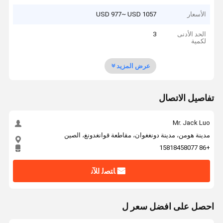
الأسعار
USD 977~ USD 1057
الحد الأدنى
3
لكمية
عرض المزيد
تفاصيل الاتصال
Mr. Jack Luo
مدينة هومن، مدينة دونغغوان، مقاطعة قوانغدونغ، الصين
+86 15818458077
ﺎﺘﺼﻟ ﺍﻶﻧ
احصل على افضل سعر ل