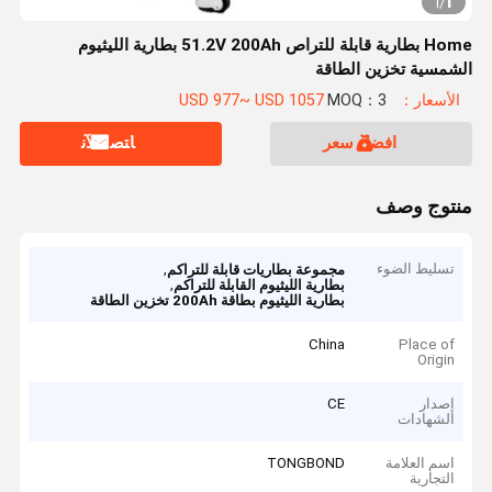
1
1
/
Home بطارية قابلة للتراص 51.2V 200Ah بطارية الليثيوم
الشمسية تخزين الطاقة
الأسعار：USD 977~ USD 1057
MOQ：3
افضل سعر
ﺎﺘﺼﻟ ﺍﻶﻧ
منتوج وصف
تسليط الضوء
,
مجموعة بطاريات قابلة للتراكم
,
بطارية الليثيوم القابلة للتراكم
بطارية الليثيوم بطاقة 200Ah تخزين الطاقة
China
Place of
Origin
إصدار
CE
الشهادات
اسم العلامة
TONGBOND
التجارية