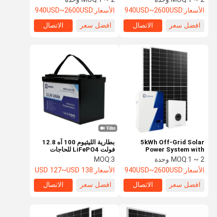
Battery Storage
Lithium Battery Pack
الأسعار:
940USD~2600USD
الأسعار:
940USD~2600USD
افضل سعر
الاتصال
افضل سعر
الاتصال
5kWh Off-Grid Solar
بطارية الليثيوم 100 آه 12.8
Power System with
فولت LiFePO4 للحاجات
3000W Hybrid Inverter
المتعددة للطاقة
1 ~ 2 وحدة
MOQ:
3
MOQ:
and Lithium Battery
الأسعار:
940USD~2600USD
الأسعار:
USD 127~USD 138
افضل سعر
الاتصال
افضل سعر
الاتصال