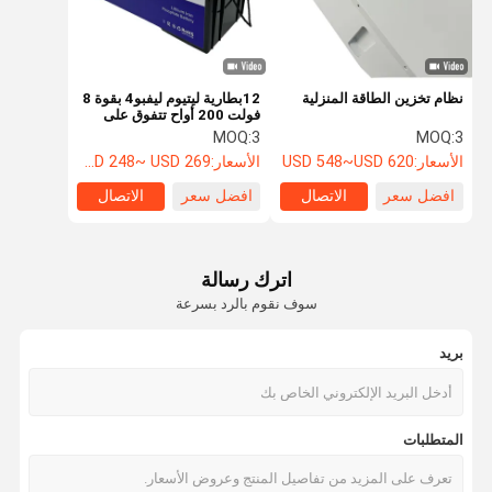
نظام تخزين الطاقة المنزلية
12بطارية ليتيوم ليفبو4 بقوة 8
فولت 200 أواح تتفوق على
حمض الرصاص التقليدي
MOQ:
3
MOQ:
3
الأسعار:
USD 548~USD 620
الأسعار:
USD 248~ USD 269
افضل سعر
الاتصال
افضل سعر
الاتصال
اترك رسالة
سوف نقوم بالرد بسرعة
بريد
المنزل
المنتجات
حولنا
جولة في
المتطلبات
المصنع