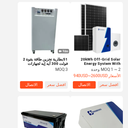
20kWh Off-Grid Solar
51بطارية تخزين طاقة بقوة 2
Energy System With
فولت 300 أيه إيه لجهازات
10kWh LiFePO₄ Battery
خارج الشبكة والشبكة
1 ~ 2 وحدة
MOQ:
3
MOQ:
And Hybrid Inverter For
الأسعار:
940USD~2600USD
Whole House
افضل سعر
الاتصال
افضل سعر
الاتصال