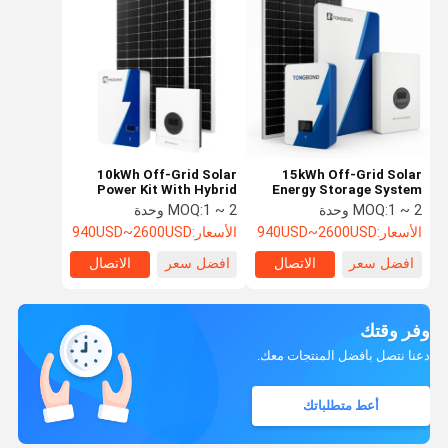
10kWh Off-Grid Solar
15kWh Off-Grid Solar
Power Kit With Hybrid
Energy Storage System
Inverter And Lithium
with Hybrid Inverter and
1 ~ 2 وحدة
MOQ:
1 ~ 2 وحدة
MOQ:
Battery Storage
Lithium Battery Pack
الأسعار:
940USD~2600USD
الأسعار:
940USD~2600USD
افضل سعر
الاتصال
افضل سعر
الاتصال
وفر وقتك
دعنا نتصل بأفضل المنتجات معك.
أعط متطلباتك