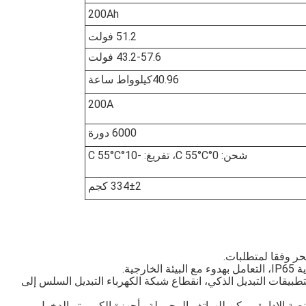
200Ah
51.2 فولت
43.2-57.6 فولت
40.96كيلوواط ساعة
200A
6000 دورة
شحن: 0°C 55°C، تفريغ: -10°C 55°C
334±2 كجم
حر وفقا لمتطلبات.
الخارجية.
لتطبيقات التبديل الذكي، انقطاع شبكة الكهرباء التبديل السلس إلى
صة الإدارة، يمكن للهواتف المحمولة وأجهزة الكمبيوتر الدخول