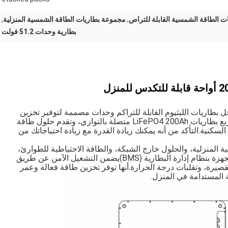
 الطاقة الشمسية القابلة للتراص
,
مجموعة بطاريات الطاقة الشمسية المنزلية
,
بطارية وحدات 51.2 فولت
ريات الطاقة الشمسية 51.2V 200Ah هو حل بطاريات الليثيوم القابلة للتراكم وحدات مصممة لتوفير تخزين
طاقة عالية الكفاءة للمنازل.يتكون هذا النظام من أربع بطاريات LiFePO4 200Ah متصلة بالتوازي، وتقدم حلول طاقة
لسكنية.التأكد من أنه يمكنك زيادة القدرة مع زيادة احتياجاتك من
ة المنزلية، والحلول خارج الشبكة، والطاقة الاحتياطية للطوارئ،
وتوفير طاقة موثوق بها حتى خلال انقطاع الشبكة.مجهزة بنظام إدارة البطارية (BMS)يضمن التشغيل الآمن عن طريق
القصيرة، وتقلبات درجة الحرارة.أنها توفر تخزين طاقة فعالة وعمر
ة المستدامة في المنزل.