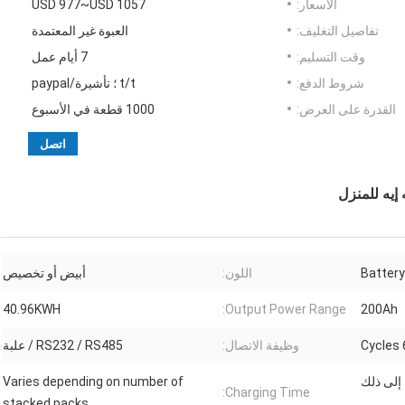
الأسعار:
USD 977~USD 1057
تفاصيل التغليف:
العبوة غير المعتمدة
وقت التسليم:
7 أيام عمل
شروط الدفع:
t/t ؛ تأشيرة/paypal
القدرة على العرض:
1000 قطعة في الأسبوع
اتصل
Battery
اللون:
أبيض أو تخصيص
40.96KWH
Output Power Range:
200Ah
6
وظيفة الاتصال:
RS232 / RS485 / علبة
 إلى ذلك
Varies depending on number of
Charging Time:
stacked packs