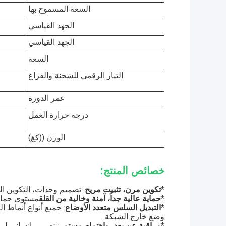
السعة المسموح بها
الجهد القياسي
الجهد القياسي
السعة
التيار الرقمي للشحنة والفراغ
عمر الدورة
درجة حرارة العمل
الوزن ((كغ)
خصائص المنتج:
*
تكوين مرن، تثبيت مريح
: تصميم وحدات، التكوين ال
*
حماية عالية جداً، آمنة وخالية من القلق
مستوى حماية IP65، التعامل بهدوء مع البيئة 
*
التبديل السلس متعدد الأوضاع
: جميع أنواع أنماط ا
وضع خارج الشبكة.
*
مراقبة عن بعد، واهتمام مستمر
: تصميم إنساني لمن