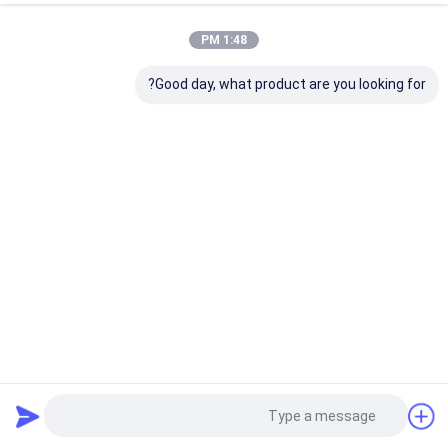
1:48 PM
Good day, what product are you looking for?
بطارية شمسية محمولة على الحائط للمنازل 51.2 فولت 100Ah
تخزين طاقة مضغوط
بطارية مثبتة على الحائط
2025-04-26