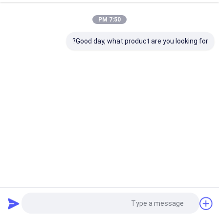
7:50 PM
Good day, what product are you looking for?
51بطارية تخزين ليثيوم أيون 2 فولت، 300 أيه إيه إيه بي إس لخزن
الطاقة الصناعية
حزمة بطارية 48 فولت Lifepo4
2025-11-25