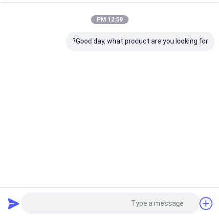
12:59 PM
Good day, what product are you looking for?
نظام شمسي 100Ah 12.8V بطارية ليتيم LiFePO4 نظام شمسي
لحلول الطاقة الخضراء
بطارية ليثيوم LifePO4
2025-04-29