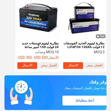
بطارية ليتيوم الحديد الفوسفات
بطارية ليثيوم فوسفات حديد
12 فولت LiFePO4 100Ah
24 فولت 100 أمبير ساعة
200Ah للشواحن الشمسية
لمركبات الترفيه (RV) دورة
3
MOQ:
10 وحدات
MOQ:
عميقة مع نظام إدارة بطارية
الأسعار:
USD 350- USD 520
(BMS) مدمج 100 أمبير
افضل سعر
الاتصال
افضل سعر
الاتصال
وفر وقتك
دعنا نتصل بأفضل المنتجات معك.
أعط متطلباتك