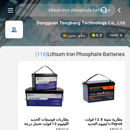
Dongguan Tongbang Technology Co., Ltd
6
5.0
يدقّق ممون
YEARS
(116)
Lithium Iron Phosphate Batteries
بطارية متينة 12.8 فولت
بطاريات فوسفات الحديد
Lifepo4 ليتيوم الحديد
الليثيوم 12 فولت تحمل درجة
الفوسفات 100Ah بطارية
حرارة ممتازة للاستخدام
MOQ:
5
MOQ:
5