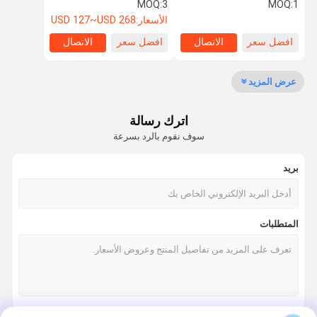
50A شحن أقصى مع ABS
ليتيم أيون LFP بطارية ليتيم
MOQ:
3
MOQ:
1
أيون LFP
الأسعار:
USD 127~USD 268
افضل سعر
الاتصال
افضل سعر
الاتصال
مراقبة الجودة
اتصل بنا
أخبار
القضايا
عرض المزيد
بطارية ليثيوم LifePO4
اترك رسالة
نظام تخزين الطاقة الشمسية
سوف نقوم بالرد بسرعة
بطارية مثبتة على الحائط
بريد
بطارية مثبتة على الرف
حزمة بطارية قابلة للتكديس
المتطلبات
حزمة بطارية 12 فولت lifepo4
حزمة بطارية 24 فولت lifepo4
حزمة بطارية 48 فولت Lifepo4