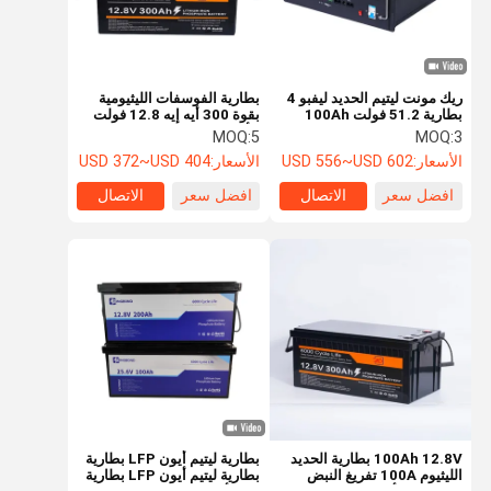
ريك مونت ليتيم الحديد ليفبو 4
بطارية الفوسفات الليثيومية
بطارية 51.2 فولت 100Ah
بقوة 300 أيه إيه 12.8 فولت
طاقة موثوقة 6000 عمر الدورة
للأنظمة خارج الشبكة
MOQ:
5
MOQ:
3
الأسعار:
USD 556~USD 602
الأسعار:
USD 372~USD 404
افضل سعر
الاتصال
افضل سعر
الاتصال
المنزل
المنتجات
حولنا
جولة في
المصنع
100Ah 12.8V بطارية الحديد
بطارية ليتيم أيون LFP بطارية
الليثيوم 100A تفريغ النبض
بطارية ليتيم أيون LFP بطارية