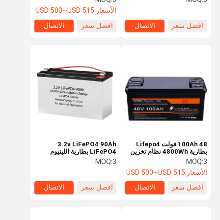
الكهربائي
الأسعار:
USD 500~USD 515
افضل سعر
الاتصال
افضل سعر
الاتصال
100Ah 48 فولت Lifepo4
3.2v LiFePO4 90Ah
بطارية 4800Wh نظام تخزين
LiFePO4 بطارية الليثيوم
الطاقة الشمسية
تخزين الطاقة بطارية
MOQ:
3
MOQ:
3
LiFePO4 الجهد الاسمي
الأسعار:
USD 500~USD 515
51.2V DC للتطبيقات الصناعية
افضل سعر
الاتصال
افضل سعر
الاتصال