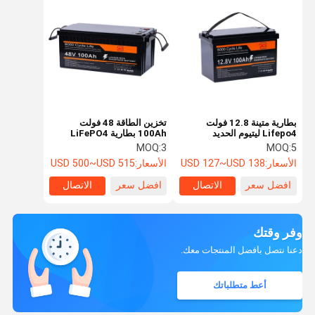
بطارية متينة 12.8 فولت
تخزين الطاقة 48 فولت
Lifepo4 ليتيوم الحديد
100Ah بطارية LiFePO4
الفوسفات 100Ah بطارية
للحصول على نظام الطاقة
MOQ:
3
MOQ:
5
تخزين شمسية
الشمسية وخارج الشبكة
الأسعار:
USD 127~USD 138
الأسعار:
USD 500~USD 515
افضل سعر
الاتصال
افضل سعر
الاتصال
وفر وقتك
دعنا نتصل بأفضل المنتجات معك.
أعط متطلباتك