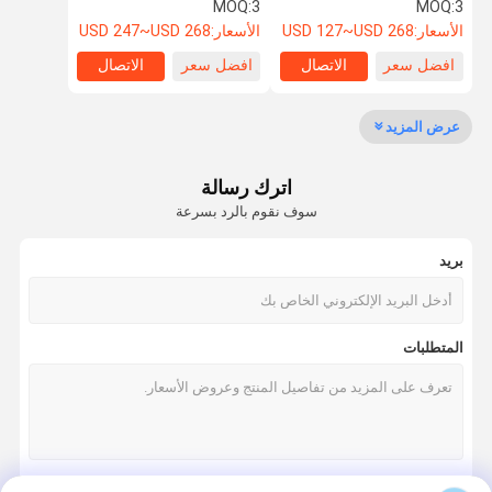
للاستخدام البحري للطاقة
الطاقة المستمرة بطارية
MOQ:
3
MOQ:
3
الشمسية RV
LiFePO4
الأسعار:
USD 127~USD 268
الأسعار:
USD 247~USD 268
افضل سعر
الاتصال
افضل سعر
الاتصال
مراقبة الجودة
اتصل بنا
أخبار
القضايا
عرض المزيد
بطارية ليثيوم LifePO4
اترك رسالة
نظام تخزين الطاقة الشمسية
سوف نقوم بالرد بسرعة
بطارية مثبتة على الحائط
بريد
بطارية مثبتة على الرف
حزمة بطارية قابلة للتكديس
المتطلبات
حزمة بطارية 12 فولت lifepo4
حزمة بطارية 24 فولت lifepo4
حزمة بطارية 48 فولت Lifepo4