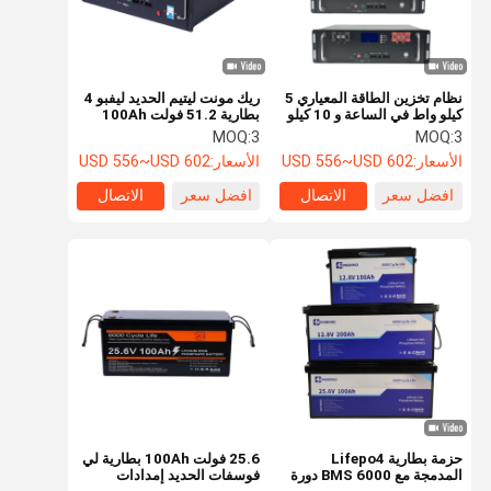
نظام تخزين الطاقة المعياري 5
ريك مونت ليتيم الحديد ليفبو 4
كيلو واط في الساعة و 10 كيلو
بطارية 51.2 فولت 100Ah
واط في الساعة مع حزم
طاقة موثوقة 6000 عمر الدورة
MOQ:
3
MOQ:
3
بطاريات LiFePO4 قابلة
الأسعار:
USD 556~USD 602
الأسعار:
USD 556~USD 602
للتطوير
افضل سعر
الاتصال
افضل سعر
الاتصال
المنزل
المنتجات
حولنا
جولة في
المصنع
حزمة بطارية Lifepo4
25.6 فولت 100Ah بطارية لي
المدمجة مع BMS 6000 دورة
فوسفات الحديد إمدادات