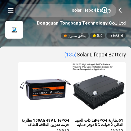
Dongguan Tongbang Technology Co., Ltd
6
5.0
يدقّق ممون
YEARS
(135)
Solar Lifepo4 Battery
51بطارية LiFePO4 ذات الجهد
100Ah 48V LifePO4 بطارية
العالي 2 فولت DC توفر حماية
حزمة تخزين الطاقة للطاقة
IP30 مناسبة لتطبيقات النقل
الشمسية والطاقة الاحتياطية
MOQ:
3
MOQ:
3