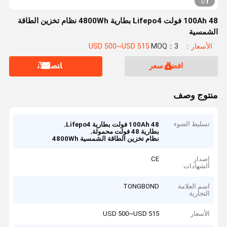
1
1
/
100Ah 48 فولت Lifepo4 بطارية 4800Wh نظام تخزين الطاقة
الشمسية
الأسعار：USD 500~USD 515
MOQ：3
افضل سعر
ﺎﺘﺼﻟ ﺍﻶﻧ
منتوج وصف
تسليط الضوء
,
100Ah 48 فولت بطارية Lifepo4
,
بطارية 48 فولت محمولة
نظام تخزين الطاقة الشمسية 4800Wh
إصدار
CE
الشهادات
اسم العلامة
TONGBOND
التجارية
الأسعار
USD 500~USD 515