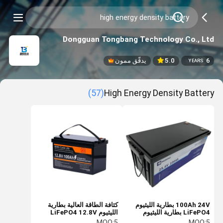
Dongguan Tongbang Technology Co., Ltd
6
5.0
يدقّق ممون
YEARS
(57)
High Energy Density Battery
100Ah 24V بطارية الليثيوم
كثافة الطاقة العالية بطارية
LiFePO4 بطارية الليثيوم
الليثيوم LiFePO4 12.8V
القابلة لإعادة الشحن
100Ah مع دورة 6000 مرة
MOQ:
5
MOQ:
5