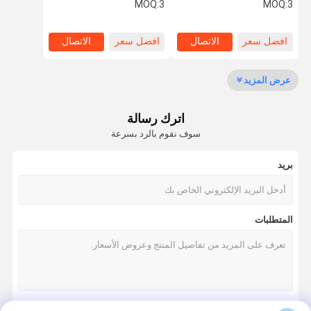
بلاستيكي ABS وحماية غلاف
فولت الجهد الاسمي 51.2
MOQ:
3
MOQ:
3
IP30 مناسبة لأنظمة الطاقة
فولت تيار مستمر طاقة
المتجددة
احتياطية لأنظمة الطاقة غير
القابلة للانقطاع
افضل سعر
الاتصال
افضل سعر
الاتصال
مراقبة الجودة
اتصل بنا
أخبار
القضايا
عرض المزيد
بطارية ليثيوم LifePO4
اترك رسالة
نظام تخزين الطاقة الشمسية
سوف نقوم بالرد بسرعة
بطارية مثبتة على الحائط
بريد
بطارية مثبتة على الرف
حزمة بطارية قابلة للتكديس
المتطلبات
حزمة بطارية 12 فولت lifepo4
حزمة بطارية 24 فولت lifepo4
حزمة بطارية 48 فولت Lifepo4