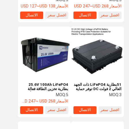
الأسعار:
USD 247~USD 268
الأسعار:
USD 127~USD 138
افضل سعر
الاتصال
افضل سعر
الاتصال
51بطارية LiFePO4 ذات الجهد
25.6V 100Ah LiFePO4
العالي 2 فولت DC توفر حماية
بطارية تخزين الطاقة فعالة
IP30 مناسبة لتطبيقات النقل
إمدادات الطاقة طويلة الأمد
MOQ:
5
MOQ:
3
الكهربائي
الأسعار:
USD 247~ USD 268
افضل سعر
الاتصال
افضل سعر
الاتصال