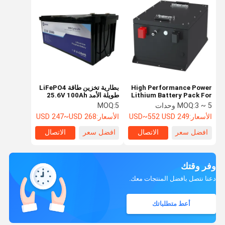
High Performance Power
بطارية تخزين طاقة LiFePO4
Lithium Battery Pack For
طويلة الأمد 25.6V 100Ah
Electric 4-Wheeler
نظام طاقة عالي الكفاءة
3 ~ 5 وحدات
MOQ:
5
MOQ:
Vehicles
الأسعار:
249 USD~552 USD
الأسعار:
USD 247~USD 268
افضل سعر
الاتصال
افضل سعر
الاتصال
وفر وقتك
دعنا نتصل بأفضل المنتجات معك.
أعط متطلباتك