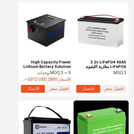
High Capacity Power
3.2v LiFePO4 90Ah
LiFePO4 بطارية الليثيوم
Lithium Battery Solution
تخزين الطاقة بطارية
For Golf Carts And Patrol
3
MOQ:
3 ~ 5 وحدات
MOQ:
LiFePO4 الجهد الاسمي
Cars
الأسعار:
2880 USD~3312 USD
51.2V DC للتطبيقات الصناعية
افضل سعر
الاتصال
افضل سعر
الاتصال