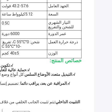
الجهد العامل
43.2-57.6 فولت
السعة
5.12كيلوواط ساعة
التيار الشهري
0.5C
للشحن والتفريغ
عمر الدورة
6000 دورة
درجة حرارة العمل
شحن: 0°C 55°C، تفريغ:
-10°C 55°C
الوزن
40±5 كجم
خصائص المنتج:
√.
تكوين 
√.
حماية عالية للغاي
√.
التبديل متعدد الأوضاع السلس
:كل أنواع وضع ا
√.
المراقبة عن بعد، يراقب دائما
: تصميم إنسا
التثبيت الداخلي:
يتم تثبيت الجانب الخلفي من غلاف 