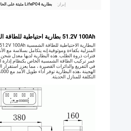
إبراز:
بطارية LifePO4 مثبتة على الحائط
51.2V 100Ah بطارية احتياطية للطاقة الشمسية بطارية LifePO4 مثبتة على الحائط
المنزلية بكفاءة وموثوقية.إنه يتكامل بسلاسة مع الأ
فترات ذروة الطلب. هذه البطارية لديها معدل شحن /
في التفريغ والدائرات القصيرة ، مما يعزز استقرار
التكلفة للمنازل الحديثة.