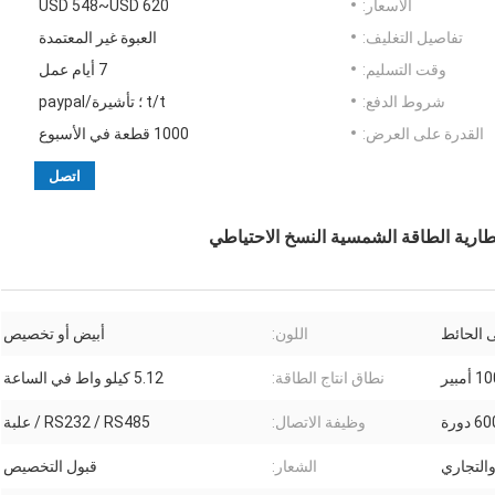
الأسعار:
USD 548~USD 620
تفاصيل التغليف:
العبوة غير المعتمدة
وقت التسليم:
7 أيام عمل
شروط الدفع:
t/t ؛ تأشيرة/paypal
القدرة على العرض:
1000 قطعة في الأسبوع
اتصل
ى الحائط
اللون:
أبيض أو تخصيص
 أمبير
نطاق انتاج الطاقة:
5.12 كيلو واط في الساعة
 دورة
وظيفة الاتصال:
RS232 / RS485 / علبة
والتجاري
الشعار:
قبول التخصيص