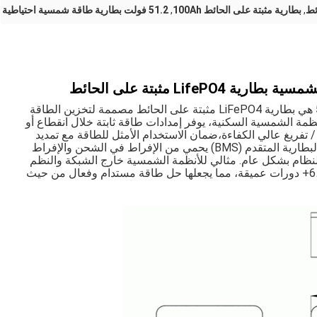
,
بطارية مثبتة على الحائط 100Ah
,
51.2 فولت بطارية طاقة شمسية احتياطية
البطارية الاحتياطية للطاقة الشمسية 51.2V 100Ah هي بطارية LiFePO4 مثبتة على الحائط مصممة لتخزين الطاقة
نظمة الشمسية السكنية، يوفر إمدادات طاقة ثابتة خلال انقطاع أو
 تفريغ عالي الكفاءة،ضمان الاستخدام الأمثل للطاقة مع تمديد
عمر تركيب الطاقة الشمسية الخاص بكنظام إدارة البطارية المتقدم (BMS) يحمي من الإفراط في الشحن والإفراط
 النظام بشكل عام. مثالي للأنظمة الشمسية خارج الشبكة والنظم
الهجينة ،هذه البطارية توفر أداء طويل الأمد مع 6،000+ دورات عميقة، مما يجعلها حل طاقة مستدام وفعال من حيث