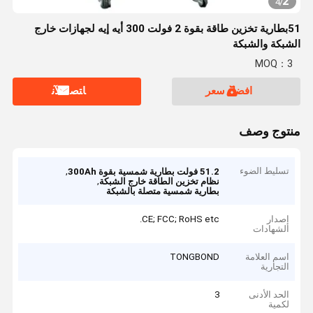
2
4
/
51بطارية تخزين طاقة بقوة 2 فولت 300 أيه إيه لجهازات خارج
الشبكة والشبكة
MOQ：3
افضل سعر
ﺎﺘﺼﻟ ﺍﻶﻧ
منتوج وصف
تسليط الضوء
,
51.2 فولت بطارية شمسية بقوة 300Ah
,
نظام تخزين الطاقة خارج الشبكة
بطارية شمسية متصلة بالشبكة
إصدار
CE; FCC; RoHS etc.
الشهادات
اسم العلامة
TONGBOND
التجارية
الحد الأدنى
3
لكمية