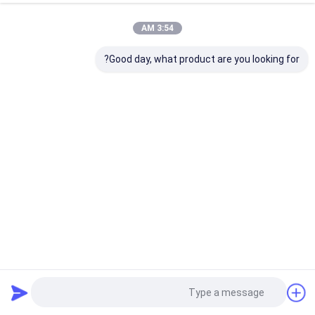
3:54 AM
Good day, what product are you looking for?
بطارية شمسية مثبتة على الحائط 51.2 فولت 100Ah بطارية
الليثيوم LiFePO4
بطارية مثبتة على الحائط
2025-04-26