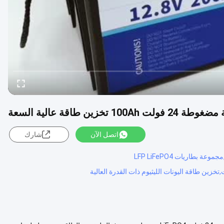
1 تخزين طاقة عالية السعة
اتصل الآن
شارك
طاريات LFP LiFePO4