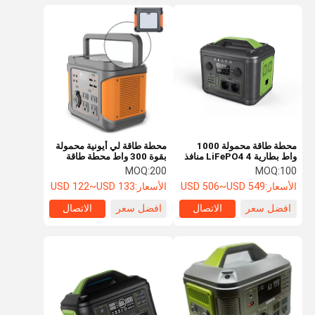
محطة طاقة محمولة 1000
محطة طاقة لي أيونية محمولة
واط بطارية LiFePO4 4 منافذ
بقوة 300 واط محطة طاقة
تيار متردد قابلة لإعادة الشحن
طوارئ منزلية
MOQ:
200
MOQ:
100
بالطاقة الشمسية
الأسعار:
USD 506~USD 549
الأسعار:
USD 122~USD 133
افضل سعر
الاتصال
افضل سعر
الاتصال