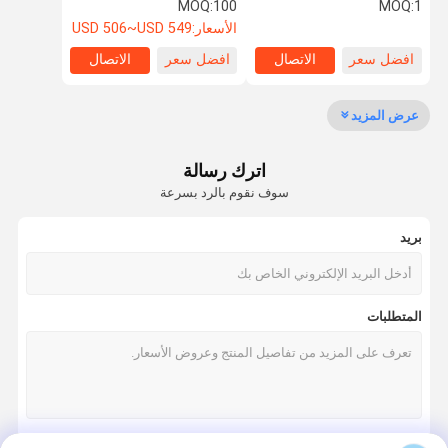
كجم ومتانة عالية
للحماية الخارجية
MOQ:
100
MOQ:
1
الأسعار:
USD 506~USD 549
افضل سعر
الاتصال
افضل سعر
الاتصال
مراقبة الجودة
اتصل بنا
أخبار
القضايا
عرض المزيد
بطارية ليثيوم LifePO4
اترك رسالة
نظام تخزين الطاقة الشمسية
سوف نقوم بالرد بسرعة
بطارية مثبتة على الحائط
بريد
بطارية مثبتة على الرف
حزمة بطارية قابلة للتكديس
المتطلبات
حزمة بطارية 12 فولت lifepo4
حزمة بطارية 24 فولت lifepo4
حزمة بطارية 48 فولت Lifepo4