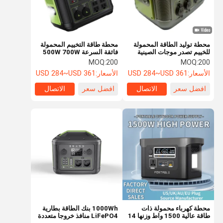
محطة توليد الطاقة المحمولة
محطة طاقة التخييم المحمولة
للخييم تصدر موجات الصينية
فائقة السرعة 500W 700W
النقية للإلكترونيات الخارجية
منفذ USB مزدوج
MOQ:
200
MOQ:
200
الأسعار:
USD 284~USD 361
الأسعار:
USD 284~USD 361
افضل سعر
الاتصال
افضل سعر
الاتصال
المنزل
المنتجات
حولنا
جولة في
المصنع
محطة كهرباء محمولة ذات
1000Wh بنك الطاقة بطارية
طاقة عالية 1500 واط وزنها 14
LiFePO4 منافذ خروجا متعددة