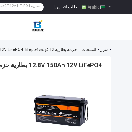
طلب اقتباس
|
Arabic
منزل
المنتجات
حزمة بطارية 12 فولت lifepo4
12.8V 150Ah 12V LiFePO4 بطارية حز
12.8V 150Ah 12V LiFePO4 بطارية حزمة استبدال حمض الرصاص لتخزين الطاقة