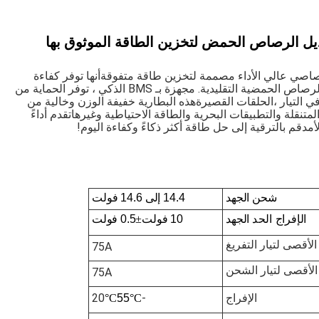
هي بديل للحمض الرصاصي عالي الأداء مصممة لتخزين طاقة متفوقةأنها توفر كفاءة
أعلى، أطول عمرًا ، وأكثر سلامة مقارنةً ببطاريات الرصاص الحمضية التقليدية. مجهزة بـ BMS الذكي ، توفر الحماية من
في التيار ،الحلقات القصيرةهذه البطارية خفيفة الوزن وخالية من
تنقلة والتطبيقات البحرية والطاقة الاحتياطية وغيرهاتقدم أداءً
أمدقم بالترقية إلى حل طاقة أكثر ذكاءً وكفاءة اليوم!
شحن
الجهد
14.4 إلى 14.6 فولت
الإفراج
الحد
الجهد
10 فولت
±
0.5 فولت
الأقصى لتيار التفريغ
75A
الأقصى لتيار الشحن
75A
الإفراج
-20
°C
55
°C