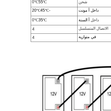
شحن
0
°C
55
°C
داخل
أ
مونت
-20
°C
45
°C
داخل
0
أ
السنة
°C
35
°C
الاتصال المتسلسل
4
في
متوازية
4