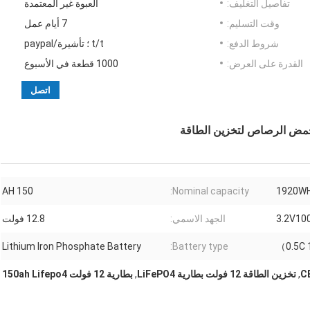
تفاصيل التغليف:
العبوة غير المعتمدة
وقت التسليم:
7 أيام عمل
شروط الدفع:
t/t ؛ تأشيرة/paypal
القدرة على العرض:
1000 قطعة في الأسبوع
اتصل
150 AH
Nominal capacity:
1920W
3.2V10
الجهد الاسمي:
12.8 فولت
Lithium Iron Phosphate Battery
Battery type:
,
تخزين الطاقة 12 فولت بطارية LiFePO4
,
بطارية 12 فولت 150ah Lifepo4