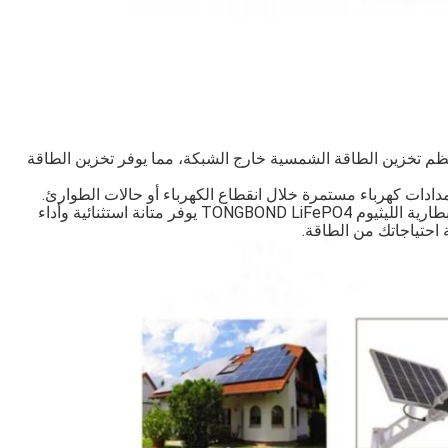
LiFe من 12.8 فولت مثالية لنظم تخزين الطاقة الشمسية خارج الشبكة، مما يوفر تخزين الطاقة
دادات كهرباء مستمرة خلال انقطاع الكهرباء أو حالات الطوارئ.
مناسبة لكل من التطبيقات الشخصية والتجارية، والبطارية الليثيوم TONGBOND LiFePO4 يوفر متانة استثنائية وأداء
 احتياجاتك من الطاقة.