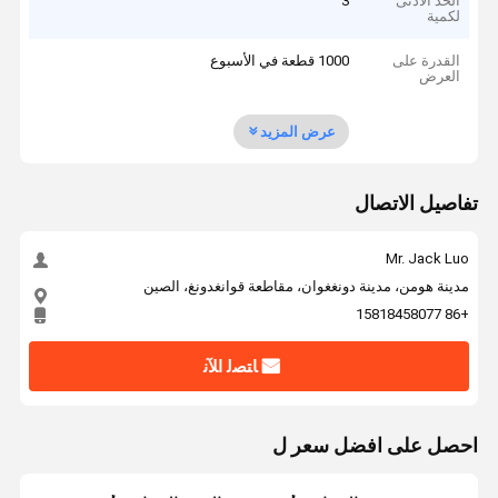
الحد الأدنى
3
لكمية
القدرة على
1000 قطعة في الأسبوع
العرض
عرض المزيد
تفاصيل الاتصال
Mr. Jack Luo
مدينة هومن، مدينة دونغغوان، مقاطعة قوانغدونغ، الصين
+86 15818458077
ﺎﺘﺼﻟ ﺍﻶﻧ
احصل على افضل سعر ل