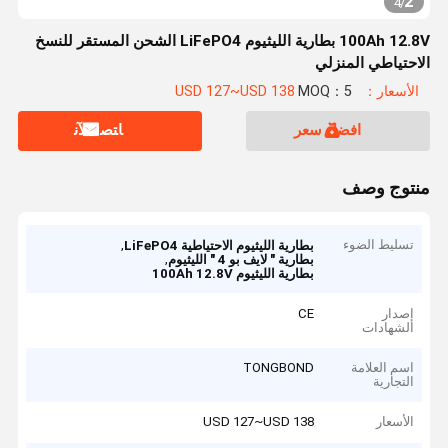
2
4
/
100Ah 12.8V بطارية الليثيوم LiFePO4 الشحن المستقر للنسخ
الاحتياطي المنزلي
الأسعار：USD 127~USD 138
MOQ：5
افضل سعر
ﺎﺘﺼﻟ ﺍﻶﻧ
منتوج وصف
تسليط الضوء
,
بطارية الليثيوم الاحتياطية LiFePO4
,
بطارية " لايف بو 4 " الليثيوم
بطارية الليثيوم 100Ah 12.8V
إصدار
CE
الشهادات
اسم العلامة
TONGBOND
التجارية
الأسعار
USD 127~USD 138