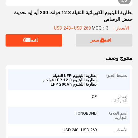
2
4
/
بطارية الليثيوم الكهربائية الثقيلة 12.8 فولت 200 أيه إيه تحديث
حمض الرصاص
الأسعار：USD 248~USD 269
MOQ：3
افضل سعر
ﺎﺘﺼﻟ ﺍﻶﻧ
منتوج وصف
تسليط الضوء
,
بطارية الليثيوم LFP الثقيلة
,
بطارية الليثيوم LFP 12.8 فولت
بطارية الليثيوم LFP 200Ah
إصدار
CE
الشهادات
اسم العلامة
TONGBOND
التجارية
الأسعار
USD 248~USD 269