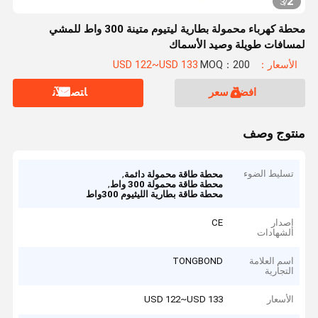
2
3
/
محطة كهرباء محمولة بطارية ليتيوم متينة 300 واط للمشي
لمسافات طويلة وصيد الأسماك
الأسعار：USD 122~USD 133
MOQ：200
افضل سعر
ﺎﺘﺼﻟ ﺍﻶﻧ
منتوج وصف
تسليط الضوء
,
محطة طاقة محمولة دائمة
,
محطة طاقة محمولة 300 واط
محطة طاقة بطارية الليثيوم 300واط
إصدار
CE
الشهادات
اسم العلامة
TONGBOND
التجارية
الأسعار
USD 122~USD 133