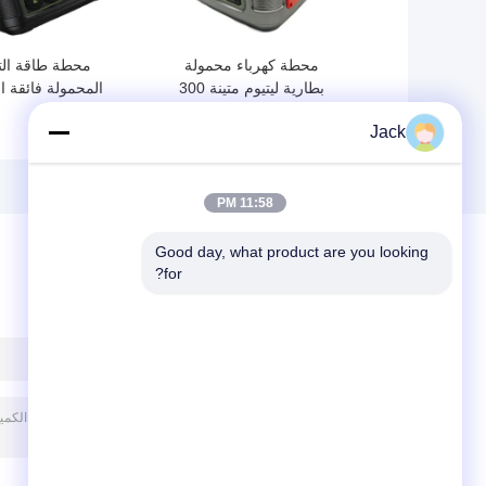
محطة كهرباء محمولة
محطة طاقة الت
بطارية ليتيوم متينة 300
المحمولة فائقة 
واط للمشي لمسافات
Jack
طويلة وصيد الأسماك
مزدوج
11:58 PM
Good day, what product are you looking 
for?
ترك رسالة