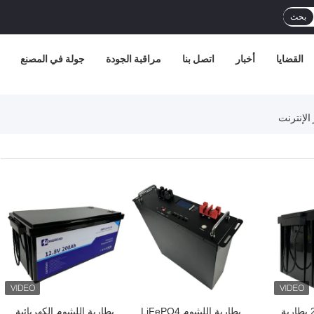
بحث
القضايا
أخبار
اتصل بنا
مراقبة الجودة
جولة في المصنع
افضل سعر
افضل سعر
12.8 فولت 200Ah بطارية
بطارية الليثيوم LiFePO4
بطارية الليثيوم الكهربائية