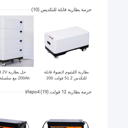
الساعة و 10 كيلو واط في
نظام
الساعة مع حزم بطاريات
للشبكة والاستخدام
حزمة بطارية قابلة للتكديس
(10)
LiFePO4 قابلة للتطوير
افضل سعر
افضل سعر
بطارية الليثيوم لايفبو4 قابلة
حل بطاري
للتكدس 51.2 فولت 200
أيه إيه طاقة شمسية
ونمط مواز
وتخزين بطارية
حزمة بطارية 12 فولت lifepo4
(19)
افضل سعر
افضل سعر