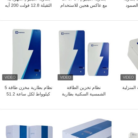
مع عاكس هجين للاستخدام
الثقيلة 12.8 فولت 200 أيه
خارج الشبكة
إيه تحديث حمض الرصاص
افضل سعر
افضل سعر
المنزلية
نظام تخزين الطاقة
نظام بطارية مخزن طاقة 5
الشمسية السكنية بطارية
كيلوواط لكل ساعة 51.2
LiFePO4 لفترة طويلة من
فولت 100 أيه إيه
العمر
للاستخدام اليومي
افضل سعر
افضل سعر