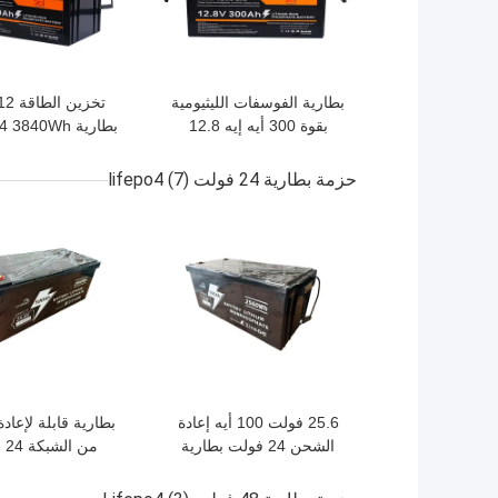
بطارية الفوسفات الليثيومية
بقوة 300 أيه إيه 12.8
بطارية 840Wh
فولت للأنظمة خارج الشبكة
الليثيوم LiFePO4
حزمة بطارية 24 فولت lifepo4
(7)
افضل سعر
افضل سعر
25.6 فولت 100 أيه إعادة
بطارية قابلة لإعاد
الشحن 24 فولت بطارية
من 
LiFePO4 حزمة بطارية
LiFePO4 بطارية ليتيم أيون
صغيرة الأداء طويل الأمد