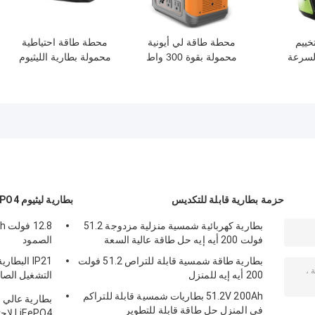
خييم
محطة طاقة لي أيونية
محطة طاقة احتياطية
السرعة
محمولة بقوة 300 واط
محمولة بطارية الليثيوم
500W 700W منفذ USB
محطة طاقة طوارئ منزلية
لقطاعات الطاقة في الخارج
حزمة بطارية قابلة للتكديس
بطارية ليثيوم LifePO4
بطارية كهربائية شمسية منزلية مزدوجة 51.2
فولت 200 أيه إيه حل طاقة عالية السعة
الصمود
بطارية طاقة شمسية قابلة للتراص 51.2 فولت
IP21 البط
200 أيه إيه للمنزل
التشغيل الصا
السكني
51.2V 200Ah بطاريات شمسية قابلة للتراكم
في المنزل حل طاقة قابلة للتطوير
LiFePO4 لاحتياجاتك الصناعية