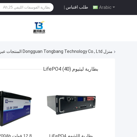
طلب اقتباس
|
Arabic
منزل
Dongguan Tongbang Technology Co., Ltd المنتجات عبر الإنترنت
بطارية ليثيوم LifePO4
(40)
افضل سعر
افضل سعر
بطارية الليثيوم LiFePO4