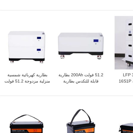
 وحداتي 100Ah
آمنة وفعالة
 التجاري
افضل سعر
افضل سعر
ة LFP 3.2V
51.2 فولت 200Ah بطارية
بطارية كهربائية شمسية
200Ah مع سلسلة 16S1P
قابلة للتكدس بطارية
منزلية مزدوجة 51.2 فولت
الطاقة الشمسية عالية
200 أيه إيه حل طاقة عالية
الطاقة تخزين
السعة
افضل سعر
افضل سعر