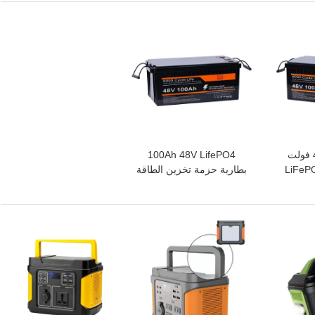
افضل سعر
تخزين الطاقة 48 فولت
100Ah 48V LifePO4
 بطارية LiFePO4
بطارية حزمة تخزين الطاقة
الطاقة
للطاقة الشمسية والطاقة
لشبكة
الاحتياطية
افضل سعر
افضل سعر